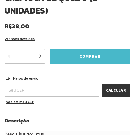
UNIDADES)
R$38,00
Ver mais detalhes
ALTERAR CEP
Entregas para o CEP:
Meios de envio
CALCULAR
Não sei meu CEP
Descrição
Peso Líquido: 350g