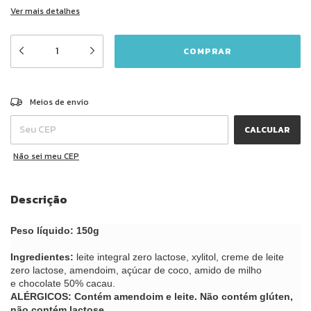
Ver mais detalhes
ALTERAR CEP
Entregas para o CEP:
Meios de envio
CALCULAR
Não sei meu CEP
Descrição
Peso líquido: 150g
Ingredientes:
leite integral zero lactose, xylitol, creme de leite
zero lactose, amendoim, açúcar de coco, amido de milho
e chocolate 50% cacau.
ALÉRGICOS: Contém amendoim e leite. Não contém glúten,
não contém lactose.