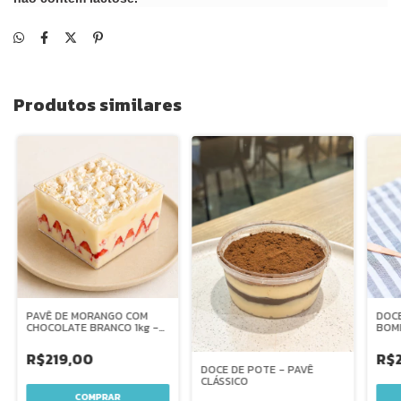
Produtos similares
PAVÊ DE MORANGO COM
DOCE
CHOCOLATE BRANCO 1kg -
BOM
zero açúcar
R$219,00
R$
DOCE DE POTE - PAVÊ
CLÁSSICO