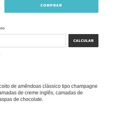
ALTERAR CEP
CEP:
vio
CALCULAR
P
scoito de amêndoas clássico tipo champagne
camadas de creme inglês, camadas de
raspas de chocolate.