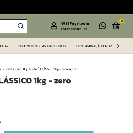
0
Olá!
Faça login
Ou cadastre-se
REGA?
NUTRICIONISTAS PARCEIROS
CONTAMINAÇÃO CRUZADA
s
>
Pavês Zero | 1kg
>
PAVÊ CLÁSSICO 1kg - zero açúcar
LÁSSICO 1kg - zero
s