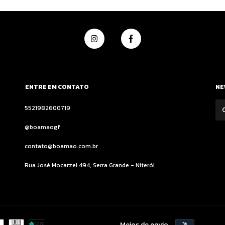
ENTRE EM CONTATO
NE
5521982600719
@boamaogf
contato@boamao.com.br
Rua José Mocarzel 494, Serra Grande - NiteróI
Meios de envio