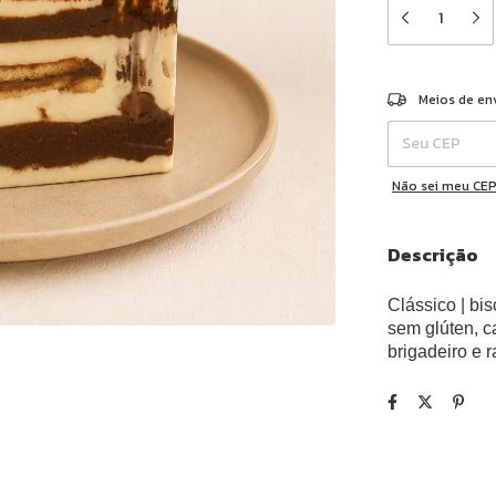
Entregas para o 
Meios de en
Não sei meu CE
Descrição
Clássico | bi
sem glúten, 
brigadeiro e 